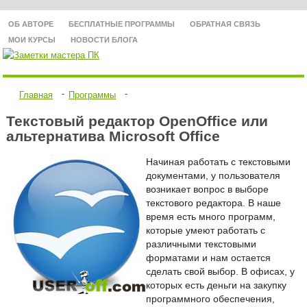
ОБ АВТОРЕ
БЕСПЛАТНЫЕ ПРОГРАММЫ
ОБРАТНАЯ СВЯЗЬ
МОИ КУРСЫ
НОВОСТИ БЛОГА
ИНТЕРНЕТ
ПРОБЛЕМЫ И РЕШЕНИЯ
КОМПЬЮТЕРНЫЕ А
Главная
Программы
ПРОГРАММЫ
НОУТБУКИ
КОМПЬЮТЕРЫ
Текстовый редактор OpenOffice или
альтернатива Microsoft Office
Начиная работать с текстовыми
документами, у пользователя
возникает вопрос в выборе
текстового редактора. В наше
время есть много программ,
которые умеют работать с
различными текстовыми
форматами и нам остается
сделать свой выбор. В офисах, у
которых есть деньги на закупку
программного обеспечения,