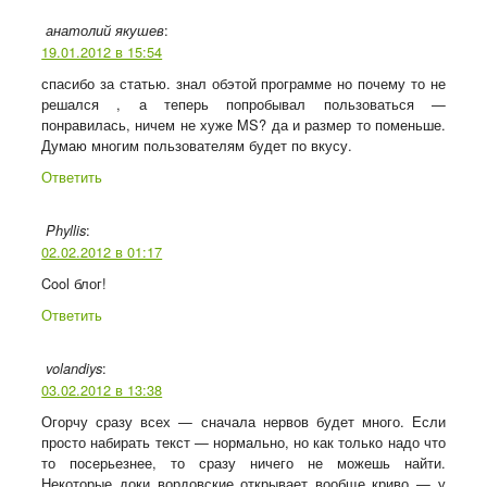
:
анатолий якушев
19.01.2012 в 15:54
спасибо за статью. знал обэтой программе но почему то не
решался , а теперь попробывал пользоваться —
понравилась, ничем не хуже MS? да и размер то поменьше.
Думаю многим пользователям будет по вкусу.
Ответить
:
Phyllis
02.02.2012 в 01:17
Cool блог!
Ответить
:
volandiys
03.02.2012 в 13:38
Огорчу сразу всех — сначала нервов будет много. Если
просто набирать текст — нормально, но как только надо что
то посерьезнее, то сразу ничего не можешь найти.
Некоторые доки вордовские открывает вообще криво — у