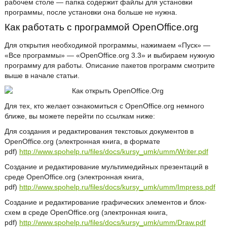
рабочем столе — папка содержит файлы для установки
программы, после установки она больше не нужна.
Как работать с программой OpenOffice.org
Для открытия необходимой программы, нажимаем «Пуск» —
«Все программы» — «OpenOffice.org 3.3» и выбираем нужную
программу для работы. Описание пакетов программ смотрите
выше в начале статьи.
Для тех, кто желает ознакомиться с OpenOffice.org немного
ближе, вы можете перейти по ссылкам ниже:
Для создания и редактирования текстовых документов в
OpenOffice.org (электронная книга, в формате
pdf)
http://www.spohelp.ru/files/docs/kursy_umk/umm/Writer.pdf
Создание и редактирование мультимедийных презентаций в
среде OpenOffice.org (электронная книга,
pdf)
http://www.spohelp.ru/files/docs/kursy_umk/umm/Impress.pdf
Создание и редактирование графических элементов и блок-
схем в среде OpenOffice.org (электронная книга,
pdf)
http://www.spohelp.ru/files/docs/kursy_umk/umm/Draw.pdf