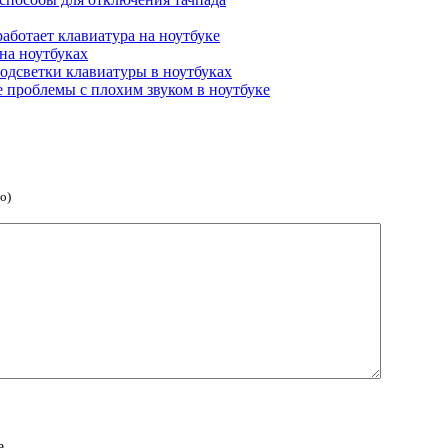
аботает клавиатура на ноутбуке
на ноутбуках
одсветки клавиатуры в ноутбуках
 проблемы с плохим звуком в ноутбуке
о)
е