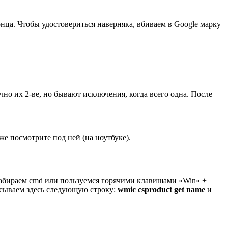
онца. Чтобы удостовериться наверняка, вбиваем в Google марку
чно их 2-ве, но бывают исключения, когда всего одна. После
же посмотрите под ней (на ноутбуке).
 набираем cmd или пользуемся горячими клавишами «Win» +
исываем здесь следующую строку:
wmic csproduct get name
и