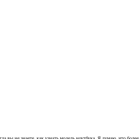
гда вы не знаете, как узнать модель ноутбука. Я думаю, что бо