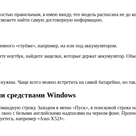
лностью правильным, я имею ввиду, что модель расписана не до к
ы сможете найти самую достоверную информацию.
емного «глубже», например, на или под аккумулятором.
ите ноутбук, найдите защелки, которые держат аккумулятор. Обы
.
 нужны. Чаще всего можно встретить на самой батарейки, но так
и средствами Windows
 командную строку. Заходим в меню «Пуск», в поисковой строке
ся окно с белыми английскими надписями на черном фоне. Проп
зуетесь, например «Asus X52J».